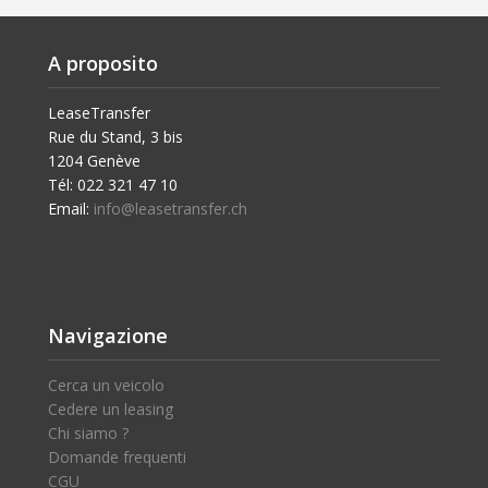
A proposito
LeaseTransfer
Rue du Stand, 3 bis
1204 Genève
Tél: 022 321 47 10
Email:
info@leasetransfer.ch
Navigazione
Cerca un veicolo
Cedere un leasing
Chi siamo ?
Domande frequenti
CGU