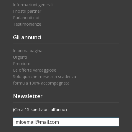
Informazioni generali
I nostri partner
Parlano di noi
Testimonianze
Gli annunci
In prima pagina
Urgenti
Premium
Le offerte vantaggiose
Solo qualche mese alla scadenza
formula 100% accompagnata
Newsletter
(Circa 15 spedizioni all'anno)