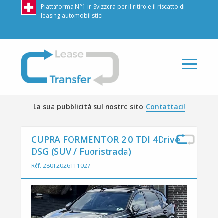
Piattaforma N°1 in Svizzera per il ritiro e il riscatto di
leasing automobilistici
LeaseTransfer
La sua pubblicità sul nostro sito
Contattaci!
CUPRA FORMENTOR 2.0 TDI 4Drive
DSG (SUV / Fuoristrada)
Réf. 28012026111027