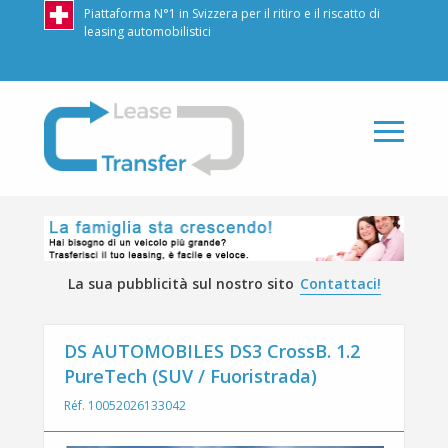
Piattaforma N°1 in Svizzera per il ritiro e il riscatto di
leasing automobilistici
LeaseTransfer
La sua pubblicità sul nostro sito
Contattaci!
DS AUTOMOBILES DS3 CrossB. 1.2
PureTech (SUV / Fuoristrada)
Réf. 10052026133042