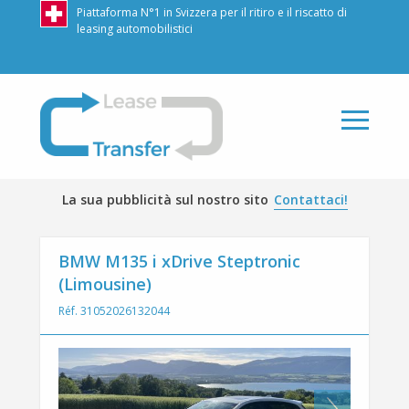
Piattaforma N°1 in Svizzera per il ritiro e il riscatto di
leasing automobilistici
LeaseTransfer
La sua pubblicità sul nostro sito
Contattaci!
BMW M135 i xDrive Steptronic
(Limousine)
Réf. 31052026132044
Next