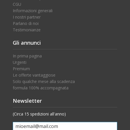
CGU
Informazioni generali
I nostri partner
Parlano di noi
Testimonianze
Gli annunci
In prima pagina
Urgenti
Premium
Le offerte vantaggiose
Solo qualche mese alla scadenza
formula 100% accompagnata
Newsletter
(Circa 15 spedizioni all'anno)