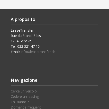
A proposito
LeaseTransfer
Rue du Stand, 3 bis
1204 Genève
Tél: 022 321 47 10
Email:
info@leasetransfer.ch
Navigazione
Cerca un veicolo
Cedere un leasing
Chi siamo ?
Domande frequenti