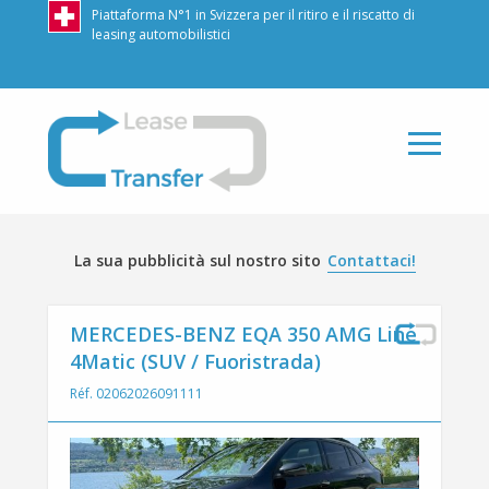
Piattaforma N°1 in Svizzera per il ritiro e il riscatto di
leasing automobilistici
LeaseTransfer
La sua pubblicità sul nostro sito
Contattaci!
MERCEDES-BENZ EQA 350 AMG Line
4Matic (SUV / Fuoristrada)
Réf. 02062026091111