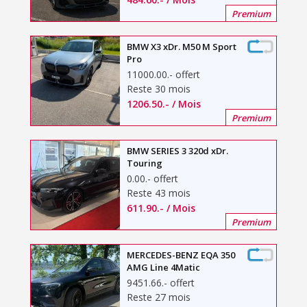
Premium
BMW X3 xDr. M50 M Sport
Pro
11000.00
.-
offert
Reste 30 mois
1206.50
.-
/ Mois
Premium
BMW SERIES 3 320d xDr.
Touring
0.00
.-
offert
Reste 43 mois
611.90
.-
/ Mois
Premium
MERCEDES-BENZ EQA 350
AMG Line 4Matic
9451.66
.-
offert
Reste 27 mois