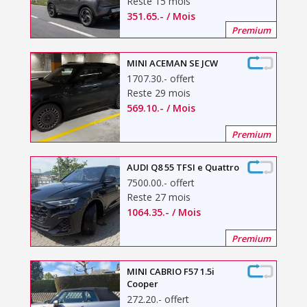
Reste 15 mois
351.65
.-
/ Mois
Premium
MINI ACEMAN SE JCW
1707.30
.-
offert
Reste 29 mois
569.10
.-
/ Mois
Premium
AUDI Q8 55 TFSI e Quattro
7500.00
.-
offert
Reste 27 mois
1064.35
.-
/ Mois
Premium
MINI CABRIO F57 1.5i
Cooper
272.20
.-
offert