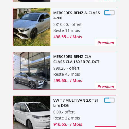
MERCEDES-BENZ A-CLASS
A200
2810.00
.-
offert
Reste 11 mois
498.55
.-
/ Mois
Premium
MERCEDES-BENZ CLA-
CLASS CLA 180 SB 7G-DCT
999.20
.-
offert
Reste 45 mois
499.60
.-
/ Mois
Premium
VW T7 MULTIVAN 2.0 TSI
Life DSG
0.00
.-
offert
Reste 32 mois
916.65
.-
/ Mois