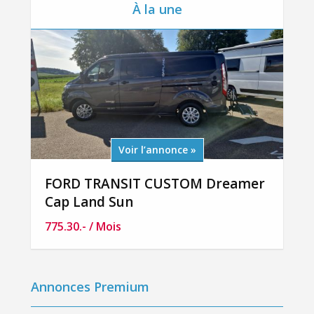
À la une
Voir l’annonce »
 E
FORD TRANSIT CUSTOM Dreamer
SK
Cap Land Sun
24
775.30
.-
/ Mois
72
Annonces Premium