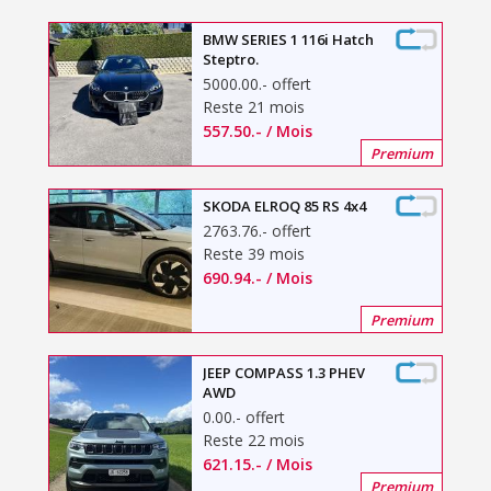
BMW SERIES 1 116i Hatch
Steptro.
5000.00
.-
offert
Reste 21 mois
557.50
.-
/ Mois
Premium
SKODA ELROQ 85 RS 4x4
2763.76
.-
offert
Reste 39 mois
690.94
.-
/ Mois
Premium
JEEP COMPASS 1.3 PHEV
AWD
0.00
.-
offert
Reste 22 mois
621.15
.-
/ Mois
Premium