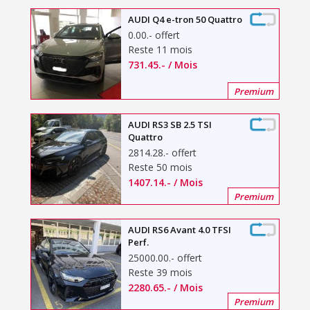
AUDI Q4 e-tron 50 Quattro
0.00
.-
offert
Reste 11 mois
731.45
.-
/ Mois
Premium
AUDI RS3 SB 2.5 TSI
Quattro
2814.28
.-
offert
Reste 50 mois
1407.14
.-
/ Mois
Premium
AUDI RS6 Avant 4.0 TFSI
Perf.
25000.00
.-
offert
Reste 39 mois
2280.65
.-
/ Mois
Premium