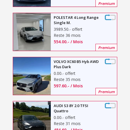
Premium
POLESTAR 4 Long Range
Single M.
3989.50
.-
offert
Reste 36 mois
554.00
.-
/ Mois
Premium
VOLVO XC60 B5 Hyb AWD
Plus Dark
0.00
.-
offert
Reste 35 mois
597.60
.-
/ Mois
Premium
AUDI S3 8Y 2.0 TFSI
Quattro
0.00
.-
offert
Reste 31 mois
484.60
.-
/ Mois