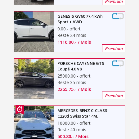
Premium
GENESIS GV60 77.4 kWh
Sport + AWD
0.00
.-
offert
Reste 24 mois
1116.00
.-
/ Mois
Premium
PORSCHE CAYENNE GTS
Coupé 4.0 V8
25000.00
.-
offert
Reste 35 mois
2265.75
.-
/ Mois
Premium
MERCEDES-BENZ C-CLASS
C220d Swiss Star 4M.
10000.00
.-
offert
Reste 40 mois
500.80
.-
/ Mois