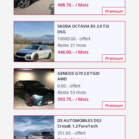
498.70
.-
/ Mois
Premium
SKODA OCTAVIA RS 2.0 TSI
DSG
10000.00
.-
offert
Reste 21 mois
446.00
.-
/ Mois
Premium
GENESIS G70 2.0 TGDI
AWD
0.00
.-
offert
Reste 53 mois
593.75
.-
/ Mois
Premium
DS AUTOMOBILES DS3
CrossB. 1.2 PureTech
351.65
.-
offert