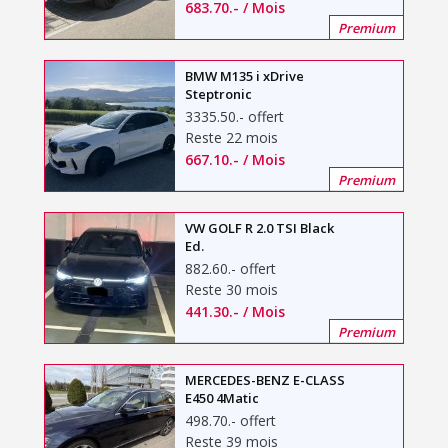
683.70
.-
/ Mois
Premium
BMW M135 i xDrive
Steptronic
3335.50
.-
offert
Reste 22 mois
667.10
.-
/ Mois
Premium
VW GOLF R 2.0 TSI Black
Ed.
882.60
.-
offert
Reste 30 mois
441.30
.-
/ Mois
Premium
MERCEDES-BENZ E-CLASS
E450 4Matic
498.70
.-
offert
Reste 39 mois