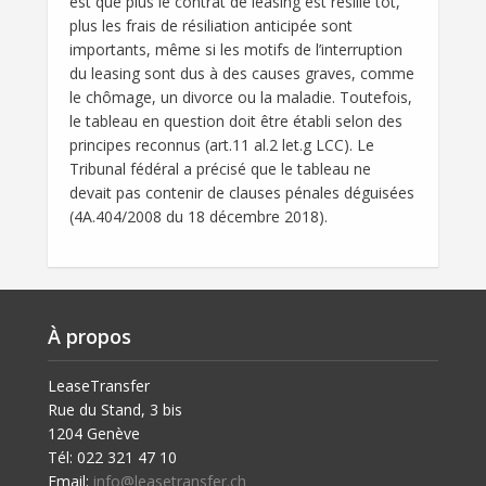
est que plus le contrat de leasing est résilié tôt,
plus les frais de résiliation anticipée sont
importants, même si les motifs de l’interruption
du leasing sont dus à des causes graves, comme
le chômage, un divorce ou la maladie. Toutefois,
le tableau en question doit être établi selon des
principes reconnus (art.11 al.2 let.g LCC). Le
Tribunal fédéral a précisé que le tableau ne
devait pas contenir de clauses pénales déguisées
(4A.404/2008 du 18 décembre 2018).
À propos
LeaseTransfer
Rue du Stand, 3 bis
1204 Genève
Tél: 022 321 47 10
Email:
info@leasetransfer.ch