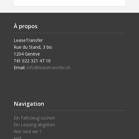
À propos
LeaseTransfer
Rue du Stand, 3 bis
1204 Genève
Tél: 022 321 47 10
Email:
info@leasetransfer.ch
Navigation
Ein Fahrzeug suchen
Ein Leasing abgeben
Wer sind wir ?
HgF