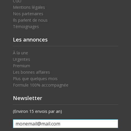
CGU
Mentions légales
Nos partenaires
Ils parlent de nous
Témoignages
Les annonces
À la une
Urgentes
Premium
Les bonnes affaires
Plus que quelques mois
Formule 100% accompagnée
Newsletter
(Environ 15 envois par an)