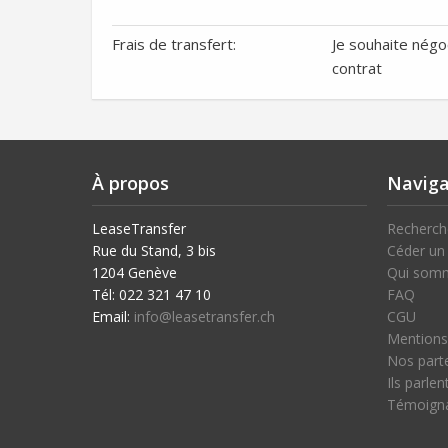
Frais de transfert:
Je souhaite négoc
contrat
À propos
Naviga
LeaseTransfer
Recherche
Rue du Stand, 3 bis
Céder un 
1204 Genève
Qui som
Tél: 022 321 47 10
FAQ
Email:
info@leasetransfer.ch
CGU
Mentions
Nos part
Ils parle
Témoign