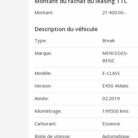
Montant du rachat du leasing TTC
Montant:
21'400.00
.-
Description du véhicule
Type:
Break
Marque:
MERCEDES-
BENZ
Modèle:
E-CLASS
Version:
E450 4Matic
Année:
02.2019
Kilométrage:
199500 kms
Carburant:
Essence
Boite de vitesse:
Automatique