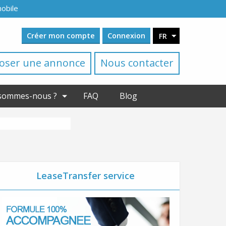
mobile
Créer mon compte
Connexion
FR
oser une annonce
Nous contacter
sommes-nous ?
FAQ
Blog
LeaseTransfer service