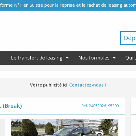
forme N°1 en Suisse pour la reprise et le rachat de leasing auto
Dép
Le transfert de leasing
Nos formules
Qui 
Votre publicité ici
Contactez-nous !
 (Break)
Réf. 24052026195300