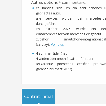
Autres options + commentaire
:
es handelt sich um ein sehr schönes 
gepflegtes auto.
alle services wurden bei mercedes-b
durchgeführt.
im oktober 2025 wurde ein neu
klimakompressor von mercedes eingebaut.
zubehör: smartphone-integrationspa
(carplay),
Voir plus
4 sommerräder (neu)
4 winterräder (noch 1 saison fahrbar)
teilgarantie (mercedes certified pre-ow
garantie bis märz 2027)
Contrat initial