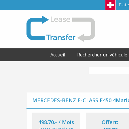
Plate
LeaseTransfer
Accueil
Rechercher un véhicule
MERCEDES-BENZ E-CLASS E450 4Matic
498.70
.-
/ Mois
Offert: