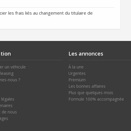
ier les frais liés au changement du titulaire de
tion
Les annonces
r un véhicule
À la une
leasing
Urgentes
mes-nous ?
Premium
Les bonnes affaires
Plus que quelques mois
 légales
Formule 100% accompagnée
enaires
nt de nous
ages