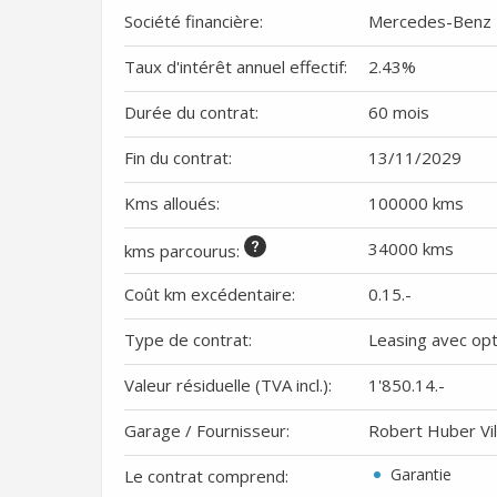
Société financière:
Mercedes-Benz F
Taux d'intérêt annuel effectif:
2.43
%
Durée du contrat:
60 mois
Fin du contrat:
13/11/2029
Kms alloués:
100000 kms
34000 kms
kms parcourus
:
Coût km excédentaire:
0.15
.-
Type de contrat:
Leasing avec opt
Valeur résiduelle (TVA incl.):
1'850.14
.-
Garage / Fournisseur:
Robert Huber Vi
Garantie
Le contrat comprend: