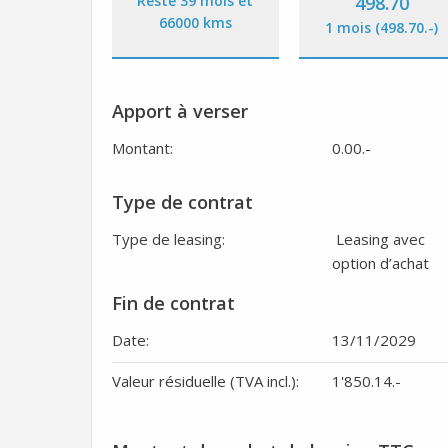
Reste 39 mois et
498.70
66000 kms
1 mois (498.70
.-
)
Apport à verser
Montant:
0.00
.-
Type de contrat
Type de leasing:
Leasing avec
option d’achat
Fin de contrat
Date:
13/11/2029
Valeur résiduelle (TVA incl.):
1'850.14
.-