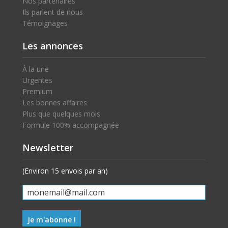
Nos partenaires
Ils parlent de nous
Témoignages
Les annonces
À la une
Urgentes
Premium
Les bonnes affaires
Plus que quelques mois
Formule 100% accompagnée
Newsletter
(Environ 15 envois par an)