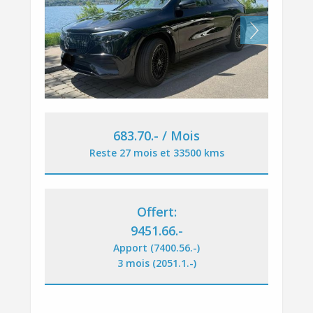
Next
683.70
.-
/ Mois
Reste 27 mois et 33500 kms
Offert:
9451.66
.-
Apport (7400.56
.-
)
3 mois (2051.1
.-
)